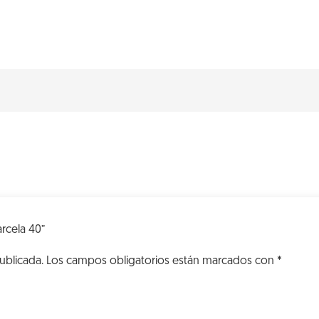
VK
Parcela
40
cantidad
arcela 40”
ublicada.
Los campos obligatorios están marcados con
*