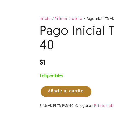
Inicio
/
Primer abono
/ Pago Inicial TR V
Pago Inicial 
40
$
1
1 disponibles
Añadir al carrito
Pago
Inicial
SKU:
VK-P1-TR-PAR-40
Categorías:
Primer a
TR