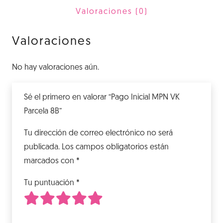
8B
Valoraciones (0)
cantidad
Valoraciones
No hay valoraciones aún.
Sé el primero en valorar “Pago Inicial MPN VK
Parcela 8B”
Tu dirección de correo electrónico no será
publicada.
Los campos obligatorios están
marcados con
*
Tu puntuación
*
1
2
3
4
5
de 5 estrellas
de 5 estrellas
de 5 estrellas
de 5 estrellas
de 5 estrellas