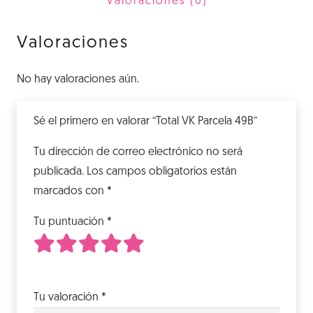
Valoraciones (0)
Valoraciones
No hay valoraciones aún.
Sé el primero en valorar “Total VK Parcela 49B”
Tu dirección de correo electrónico no será
publicada.
Los campos obligatorios están
marcados con
*
Tu puntuación
*
1
2
3
4
5
de 5 estrellas
de 5 estrellas
de 5 estrellas
de 5 estrellas
de 5 estrellas
Tu valoración
*