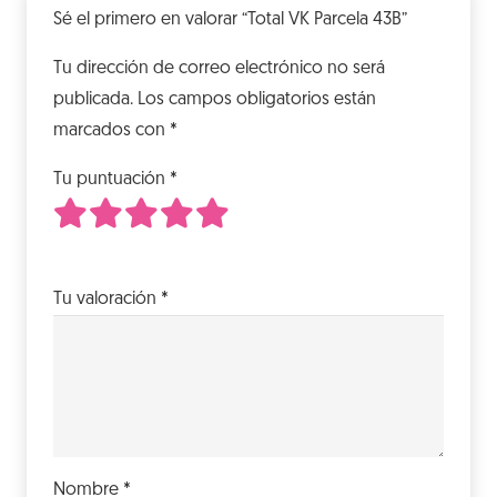
Sé el primero en valorar “Total VK Parcela 43B”
Tu dirección de correo electrónico no será
publicada.
Los campos obligatorios están
marcados con
*
Tu puntuación
*
1
2
3
4
5
de 5 estrellas
de 5 estrellas
de 5 estrellas
de 5 estrellas
de 5 estrellas
Tu valoración
*
Nombre
*