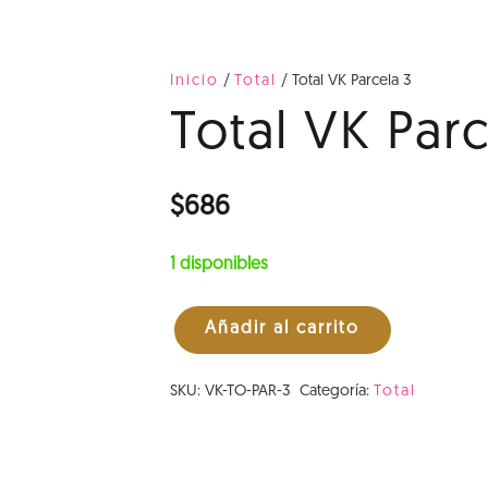
Inicio
/
Total
/ Total VK Parcela 3
Total VK Parc
$
686
1 disponibles
Añadir al carrito
Total
VK
SKU:
VK-TO-PAR-3
Categoría:
Total
Parcela
3
cantidad