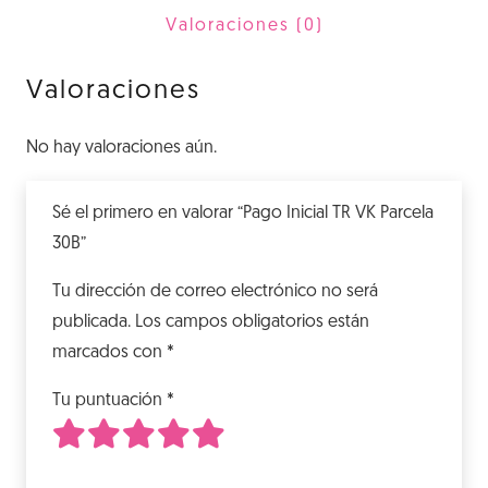
30B
Valoraciones (0)
cantidad
Valoraciones
No hay valoraciones aún.
Sé el primero en valorar “Pago Inicial TR VK Parcela
30B”
Tu dirección de correo electrónico no será
publicada.
Los campos obligatorios están
marcados con
*
Tu puntuación
*
1
2
3
4
5
de 5 estrellas
de 5 estrellas
de 5 estrellas
de 5 estrellas
de 5 estrellas