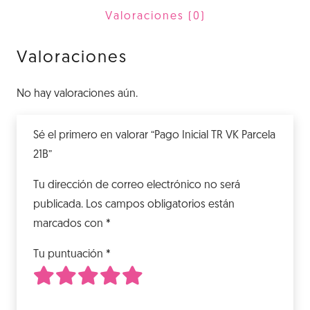
21B
Valoraciones (0)
cantidad
Valoraciones
No hay valoraciones aún.
Sé el primero en valorar “Pago Inicial TR VK Parcela
21B”
Tu dirección de correo electrónico no será
publicada.
Los campos obligatorios están
marcados con
*
Tu puntuación
*
1
2
3
4
5
de 5 estrellas
de 5 estrellas
de 5 estrellas
de 5 estrellas
de 5 estrellas