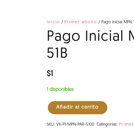
Inicio
/
Primer abono
/ Pago Inicial MPN 
Pago Inicial
51B
$
1
1 disponibles
Añadir al carrito
Pago
Inicial
SKU:
VK-P1-MPN-PAR-5100
Categorías:
Prime
MPN