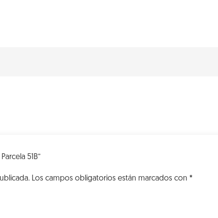
VK
Parcela
51B
cantidad
 Parcela 51B”
ublicada.
Los campos obligatorios están marcados con
*