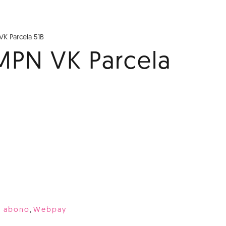
VK Parcela 51B
 MPN VK Parcela
r abono
,
Webpay