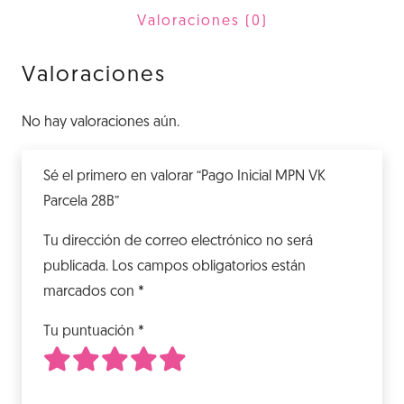
28B
Valoraciones (0)
cantidad
Valoraciones
No hay valoraciones aún.
Sé el primero en valorar “Pago Inicial MPN VK
Parcela 28B”
Tu dirección de correo electrónico no será
publicada.
Los campos obligatorios están
marcados con
*
Tu puntuación
*
1
2
3
4
5
de 5 estrellas
de 5 estrellas
de 5 estrellas
de 5 estrellas
de 5 estrellas