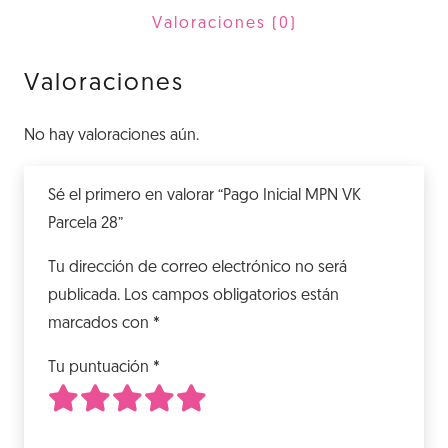
28
Valoraciones (0)
cantidad
Valoraciones
No hay valoraciones aún.
Sé el primero en valorar “Pago Inicial MPN VK
Parcela 28”
Tu dirección de correo electrónico no será
publicada.
Los campos obligatorios están
marcados con
*
Tu puntuación
*
1
2
3
4
5
de 5 estrellas
de 5 estrellas
de 5 estrellas
de 5 estrellas
de 5 estrellas