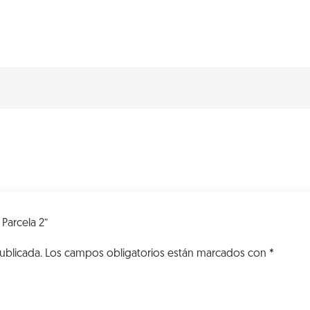
VK
Parcela
2
cantidad
 Parcela 2”
ublicada.
Los campos obligatorios están marcados con
*