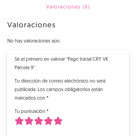
9
Valoraciones (0)
cantidad
Valoraciones
No hay valoraciones aún.
Sé el primero en valorar “Pago Inicial CRY VK
Parcela 9”
Tu dirección de correo electrónico no será
publicada.
Los campos obligatorios están
marcados con
*
Tu puntuación
*
1
2
3
4
5
de 5 estrellas
de 5 estrellas
de 5 estrellas
de 5 estrellas
de 5 estrellas