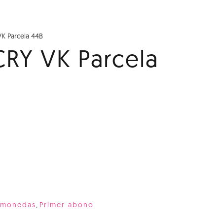
VK Parcela 44B
 CRY VK Parcela
omonedas
,
Primer abono