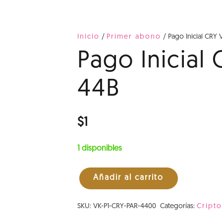
Inicio
/
Primer abono
/ Pago Inicial CRY 
Pago Inicial
44B
$
1
1 disponibles
Añadir al carrito
Pago
Inicial
SKU:
VK-P1-CRY-PAR-4400
Categorías:
Cript
CRY