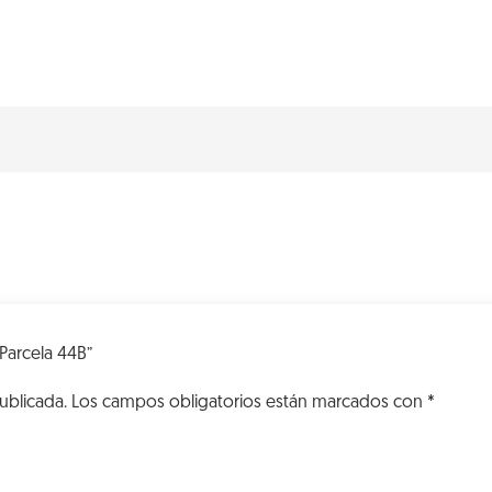
VK
Parcela
44B
cantidad
 Parcela 44B”
ublicada.
Los campos obligatorios están marcados con
*