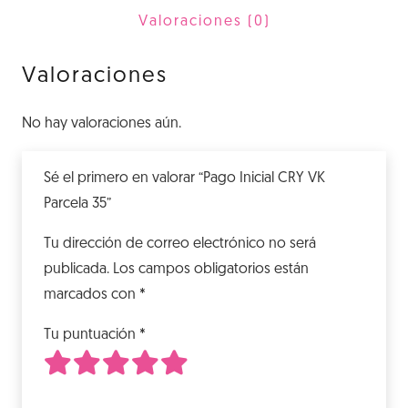
35
Valoraciones (0)
cantidad
Valoraciones
No hay valoraciones aún.
Sé el primero en valorar “Pago Inicial CRY VK
Parcela 35”
Tu dirección de correo electrónico no será
publicada.
Los campos obligatorios están
marcados con
*
Tu puntuación
*
1
2
3
4
5
de 5 estrellas
de 5 estrellas
de 5 estrellas
de 5 estrellas
de 5 estrellas