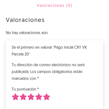
20
Valoraciones (0)
cantidad
Valoraciones
No hay valoraciones aún.
Sé el primero en valorar “Pago Inicial CRY VK
Parcela 20”
Tu dirección de correo electrónico no será
publicada.
Los campos obligatorios están
marcados con
*
Tu puntuación
*
1
2
3
4
5
de 5 estrellas
de 5 estrellas
de 5 estrellas
de 5 estrellas
de 5 estrellas