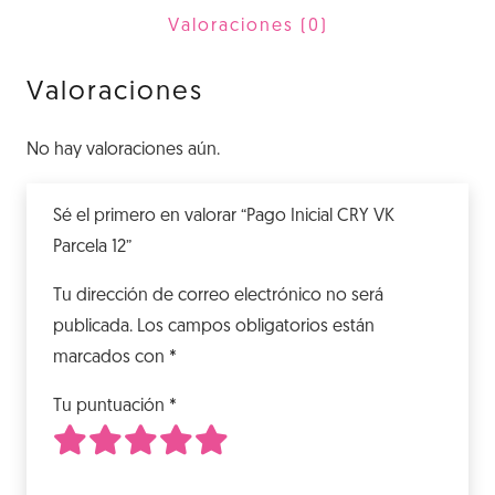
12
Valoraciones (0)
cantidad
Valoraciones
No hay valoraciones aún.
Sé el primero en valorar “Pago Inicial CRY VK
Parcela 12”
Tu dirección de correo electrónico no será
publicada.
Los campos obligatorios están
marcados con
*
Tu puntuación
*
1
2
3
4
5
de 5 estrellas
de 5 estrellas
de 5 estrellas
de 5 estrellas
de 5 estrellas