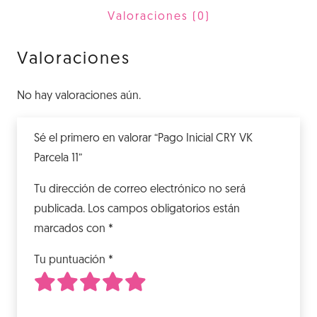
11
Valoraciones (0)
cantidad
Valoraciones
No hay valoraciones aún.
Sé el primero en valorar “Pago Inicial CRY VK
Parcela 11”
Tu dirección de correo electrónico no será
publicada.
Los campos obligatorios están
marcados con
*
Tu puntuación
*
1
2
3
4
5
de 5 estrellas
de 5 estrellas
de 5 estrellas
de 5 estrellas
de 5 estrellas