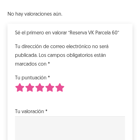
No hay valoraciones aún.
Sé el primero en valorar “Reserva VK Parcela 60”
Tu dirección de correo electrónico no será
publicada.
Los campos obligatorios están
marcados con
*
Tu puntuación
*
1
2
3
4
5
de 5 estrellas
de 5 estrellas
de 5 estrellas
de 5 estrellas
de 5 estrellas
Tu valoración
*