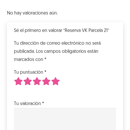
No hay valoraciones aún.
Sé el primero en valorar “Reserva VK Parcela 21”
Tu dirección de correo electrónico no será
publicada.
Los campos obligatorios están
marcados con
*
Tu puntuación
*
1
2
3
4
5
de 5 estrellas
de 5 estrellas
de 5 estrellas
de 5 estrellas
de 5 estrellas
Tu valoración
*