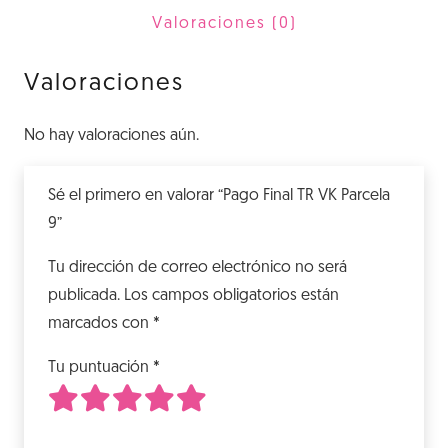
9
Valoraciones (0)
cantidad
Valoraciones
No hay valoraciones aún.
Sé el primero en valorar “Pago Final TR VK Parcela
9”
Tu dirección de correo electrónico no será
publicada.
Los campos obligatorios están
marcados con
*
Tu puntuación
*
1
2
3
4
5
de 5 estrellas
de 5 estrellas
de 5 estrellas
de 5 estrellas
de 5 estrellas