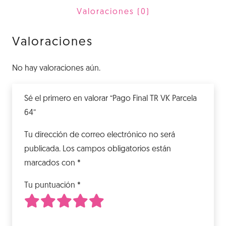
64
Valoraciones (0)
cantidad
Valoraciones
No hay valoraciones aún.
Sé el primero en valorar “Pago Final TR VK Parcela
64”
Tu dirección de correo electrónico no será
publicada.
Los campos obligatorios están
marcados con
*
Tu puntuación
*
1
2
3
4
5
de 5 estrellas
de 5 estrellas
de 5 estrellas
de 5 estrellas
de 5 estrellas