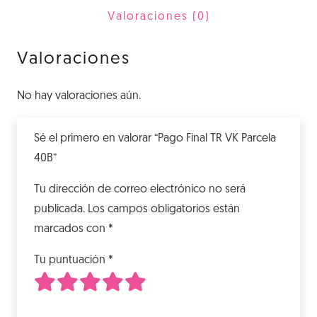
40B
Valoraciones (0)
cantidad
Valoraciones
No hay valoraciones aún.
Sé el primero en valorar “Pago Final TR VK Parcela
40B”
Tu dirección de correo electrónico no será
publicada.
Los campos obligatorios están
marcados con
*
Tu puntuación
*
1
2
3
4
5
de 5 estrellas
de 5 estrellas
de 5 estrellas
de 5 estrellas
de 5 estrellas