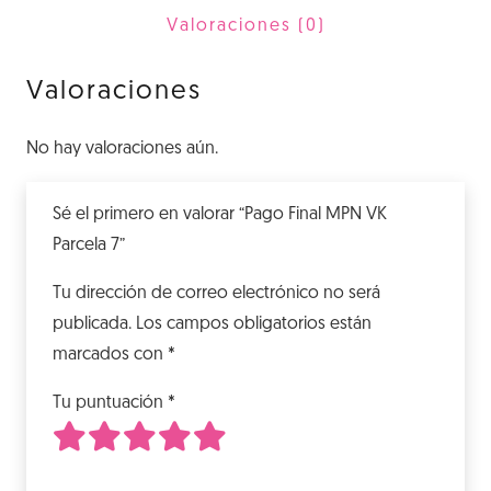
7
Valoraciones (0)
cantidad
Valoraciones
No hay valoraciones aún.
Sé el primero en valorar “Pago Final MPN VK
Parcela 7”
Tu dirección de correo electrónico no será
publicada.
Los campos obligatorios están
marcados con
*
Tu puntuación
*
1
2
3
4
5
de 5 estrellas
de 5 estrellas
de 5 estrellas
de 5 estrellas
de 5 estrellas