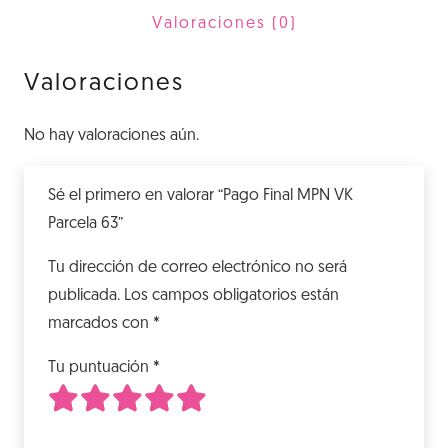
63
Valoraciones (0)
cantidad
Valoraciones
No hay valoraciones aún.
Sé el primero en valorar “Pago Final MPN VK
Parcela 63”
Tu dirección de correo electrónico no será
publicada.
Los campos obligatorios están
marcados con
*
Tu puntuación
*
1
2
3
4
5
de 5 estrellas
de 5 estrellas
de 5 estrellas
de 5 estrellas
de 5 estrellas