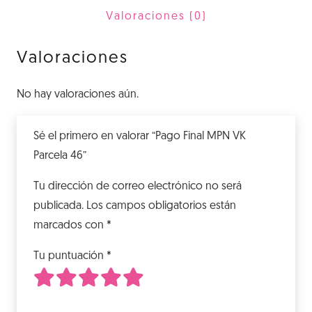
46
Valoraciones (0)
cantidad
Valoraciones
No hay valoraciones aún.
Sé el primero en valorar “Pago Final MPN VK
Parcela 46”
Tu dirección de correo electrónico no será
publicada.
Los campos obligatorios están
marcados con
*
Tu puntuación
*
1
2
3
4
5
de 5 estrellas
de 5 estrellas
de 5 estrellas
de 5 estrellas
de 5 estrellas