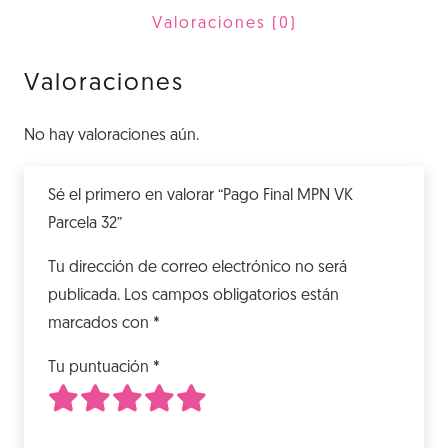
32
Valoraciones (0)
cantidad
Valoraciones
No hay valoraciones aún.
Sé el primero en valorar “Pago Final MPN VK
Parcela 32”
Tu dirección de correo electrónico no será
publicada.
Los campos obligatorios están
marcados con
*
Tu puntuación
*
1
2
3
4
5
de 5 estrellas
de 5 estrellas
de 5 estrellas
de 5 estrellas
de 5 estrellas