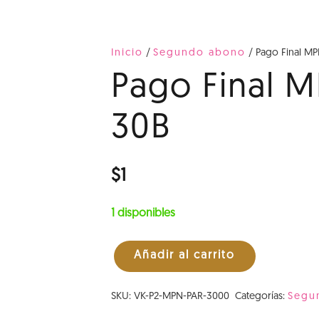
Inicio
/
Segundo abono
/ Pago Final MP
Pago Final M
30B
$
1
1 disponibles
Añadir al carrito
Pago
Final
SKU:
VK-P2-MPN-PAR-3000
Categorías:
Segu
MPN