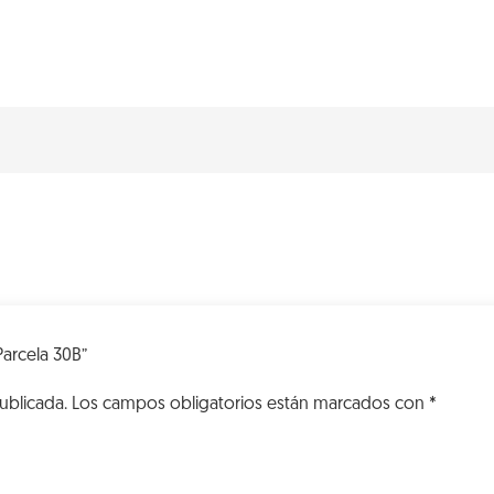
VK
Parcela
30B
cantidad
Parcela 30B”
ublicada.
Los campos obligatorios están marcados con
*