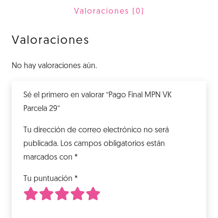
29
Valoraciones (0)
cantidad
Valoraciones
No hay valoraciones aún.
Sé el primero en valorar “Pago Final MPN VK
Parcela 29”
Tu dirección de correo electrónico no será
publicada.
Los campos obligatorios están
marcados con
*
Tu puntuación
*
1
2
3
4
5
de 5 estrellas
de 5 estrellas
de 5 estrellas
de 5 estrellas
de 5 estrellas