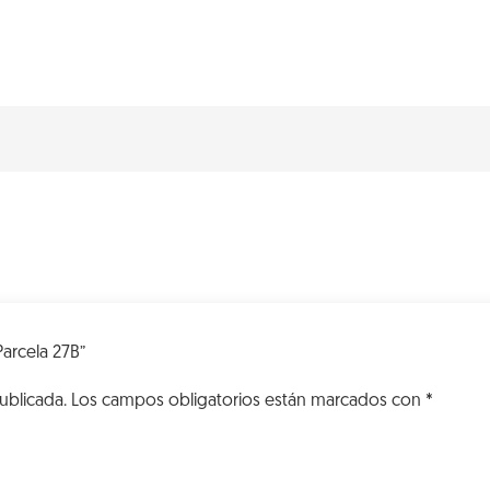
VK
Parcela
27B
cantidad
Parcela 27B”
ublicada.
Los campos obligatorios están marcados con
*