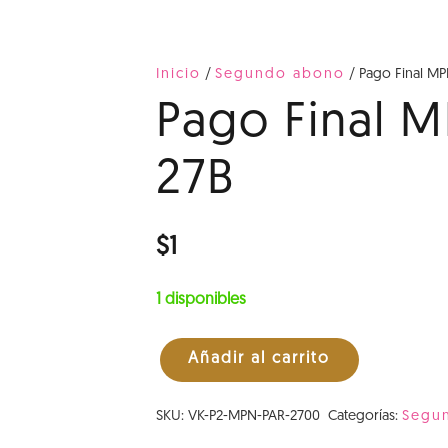
Inicio
/
Segundo abono
/ Pago Final MP
Pago Final M
27B
$
1
1 disponibles
Añadir al carrito
Pago
Final
SKU:
VK-P2-MPN-PAR-2700
Categorías:
Segu
MPN