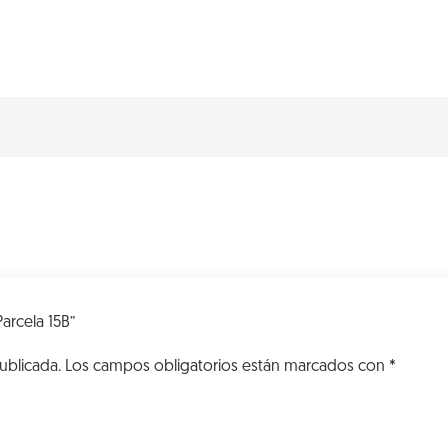
VK
Parcela
15B
cantidad
Parcela 15B”
ublicada.
Los campos obligatorios están marcados con
*