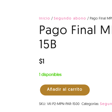
Inicio
/
Segundo abono
/ Pago Final MP
Pago Final M
15B
$
1
1 disponibles
Añadir al carrito
Pago
Final
SKU:
VK-P2-MPN-PAR-1500
Categorías:
Segu
MPN