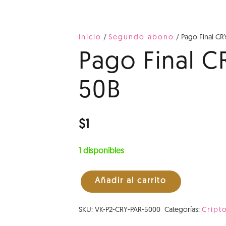
Inicio
/
Segundo abono
/ Pago Final CR
Pago Final C
50B
$
1
1 disponibles
Añadir al carrito
Pago
Final
SKU:
VK-P2-CRY-PAR-5000
Categorías:
Crip
CRY