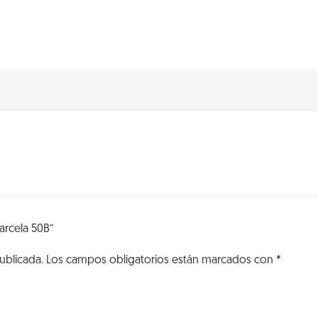
VK
Parcela
50B
cantidad
Parcela 50B”
ublicada.
Los campos obligatorios están marcados con
*