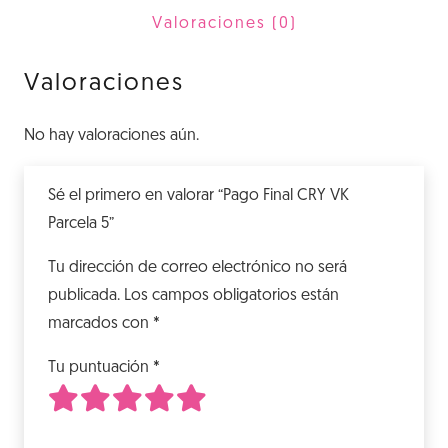
5
Valoraciones (0)
cantidad
Valoraciones
No hay valoraciones aún.
Sé el primero en valorar “Pago Final CRY VK
Parcela 5”
Tu dirección de correo electrónico no será
publicada.
Los campos obligatorios están
marcados con
*
Tu puntuación
*
1
2
3
4
5
de 5 estrellas
de 5 estrellas
de 5 estrellas
de 5 estrellas
de 5 estrellas