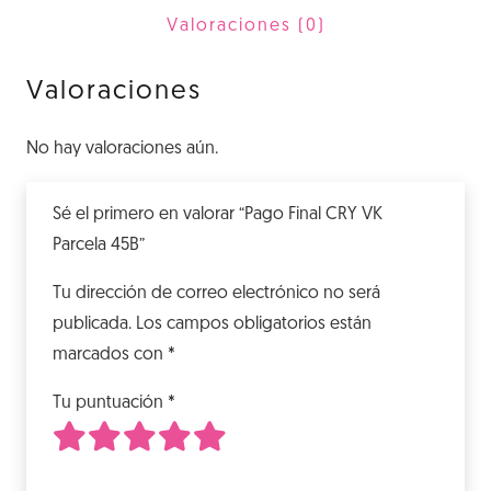
45B
Valoraciones (0)
cantidad
Valoraciones
No hay valoraciones aún.
Sé el primero en valorar “Pago Final CRY VK
Parcela 45B”
Tu dirección de correo electrónico no será
publicada.
Los campos obligatorios están
marcados con
*
Tu puntuación
*
1
2
3
4
5
de 5 estrellas
de 5 estrellas
de 5 estrellas
de 5 estrellas
de 5 estrellas