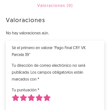
39
Valoraciones (0)
cantidad
Valoraciones
No hay valoraciones aún.
Sé el primero en valorar “Pago Final CRY VK
Parcela 39”
Tu dirección de correo electrónico no será
publicada.
Los campos obligatorios están
marcados con
*
Tu puntuación
*
1
2
3
4
5
de 5 estrellas
de 5 estrellas
de 5 estrellas
de 5 estrellas
de 5 estrellas